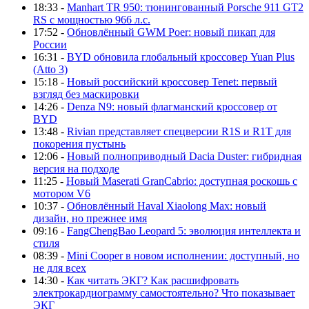
18:33 -
Manhart TR 950: тюнингованный Porsche 911 GT2
RS с мощностью 966 л.с.
17:52 -
Обновлённый GWM Poer: новый пикап для
России
16:31 -
BYD обновила глобальный кроссовер Yuan Plus
(Atto 3)
15:18 -
Новый российский кроссовер Tenet: первый
взгляд без маскировки
14:26 -
Denza N9: новый флагманский кроссовер от
BYD
13:48 -
Rivian представляет спецверсии R1S и R1T для
покорения пустынь
12:06 -
Новый полноприводный Dacia Duster: гибридная
версия на подходе
11:25 -
Новый Maserati GranCabrio: доступная роскошь с
мотором V6
10:37 -
Обновлённый Haval Xiaolong Max: новый
дизайн, но прежнее имя
09:16 -
FangChengBao Leopard 5: эволюция интеллекта и
стиля
08:39 -
Mini Cooper в новом исполнении: доступный, но
не для всех
14:30 -
Как читать ЭКГ? Как расшифровать
электрокардиограмму самостоятельно? Что показывает
ЭКГ