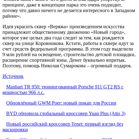
принципе, даже в концепции парка это очень подходит,
потому что давно ничего не делается интересного в Западном
районе».
Идея украсить сквер «Веряжа» произведением искусства
принадлежит общественному движению «Новый город»,
которое уже целых два года следит за тем, как рождается
сквер на улице Коровникова. Кстати, работы в сквере идут за
счет средств федеральной программы. В этом году выделили
9 млн рублей на освещение, строительство детской площадки,
расширение спортивной зоны. Денег буквально впритык.
Поэтому, помощь Николая Сумарокова – огромный подарок.
Источник
Manhart TR 950: тюнингованный Porsche 911 GT2 RS с
мощностью 966 л.с.
Обновлённый GWM Poer: новый пикап для России
BYD обновила глобальный кроссовер Yuan Plus (Atto 3)
Новый российский кроссовер Tenet: первый взгляд без
маскировки