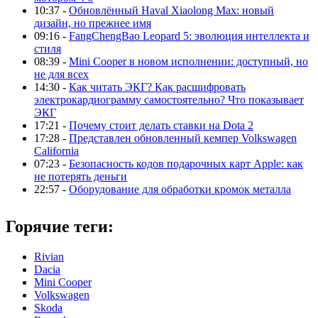
10:37 -
Обновлённый Haval Xiaolong Max: новый
дизайн, но прежнее имя
09:16 -
FangChengBao Leopard 5: эволюция интеллекта и
стиля
08:39 -
Mini Cooper в новом исполнении: доступный, но
не для всех
14:30 -
Как читать ЭКГ? Как расшифровать
электрокардиограмму самостоятельно? Что показывает
ЭКГ
17:21 -
Почему стоит делать ставки на Dota 2
17:28 -
Представлен обновленный кемпер Volkswagen
California
07:23 -
Безопасность кодов подарочных карт Apple: как
не потерять деньги
22:57 -
Оборудование для обработки кромок металла
Горячие теги:
Rivian
Dacia
Mini Cooper
Volkswagen
Skoda