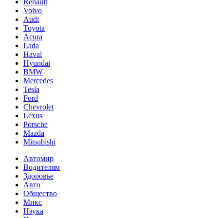
Renault
Volvo
Audi
Toyota
Acura
Lada
Haval
Hyundai
BMW
Mercedes
Tesla
Ford
Chevrolet
Lexus
Porsche
Mazda
Mitsubishi
Автомир
Водителям
Здоровье
Авто
Общество
Микс
Наука