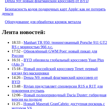
Denza N9: новый флагманский кроссовер от BYD
Безопасность кодов подарочных карт Apple: как не потерять
деньги
Оборудование для обработки кромок металла
Лента новостей:
18:33 -
Manhart TR 950: тюнингованный Porsche 911 GT2
RS с мощностью 966 л.с.
17:52 -
Обновлённый GWM Poer: новый пикап для
России
16:31 -
BYD обновила глобальный кроссовер Yuan Plus
(Atto 3)
15:18 -
Новый российский кроссовер Tenet: первый
взгляд без маскировки
14:26 -
Denza N9: новый флагманский кроссовер от
BYD
13:48 -
Rivian представляет спецверсии R1S и R1T для
покорения пустынь
12:06 -
Новый полноприводный Dacia Duster: гибридная
версия на подходе
11:25 -
Новый Maserati GranCabrio: доступная роскошь с
мотором V6