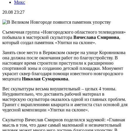
Микс
20.08 23:27
Съемочная группа «Новгородского областного телевидения»
побывала в мастерской скульптора
Вячеслава Смирнова
,
который создал памятник «Улитки на склоне».
Занять свое место в Веряжском сквере на улице Коровникова
она должна после окончания работ по благоустройству. В
настоящее время строители приступили к расширению
спортивной зоны и созданию детской площадки. Монумент
украсит сквер благодаря помощи известного новгородского
мецената
Николая Сумарокова
.
Вес скульптуры весьма внушительный – целых 4 тонны.
Неудивительно, что доставить рабочий материал в
мастерскую скульптора оказалось одной из главных проблем.
Гранит с вкраплениями кварцита и аметиста стал основой для
чудесной композиции «Улитки на склоне».
Скульптор Вячеслав Смирнов поделился задумкой: «Главная
мысль в том, что даже самый маленький и незначительный
человек может много чего достичь благодаря упорству. В