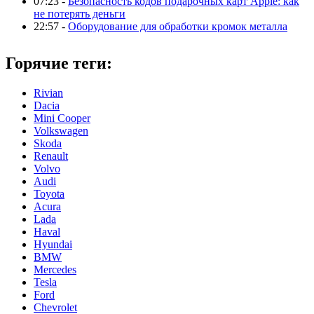
07:23 -
Безопасность кодов подарочных карт Apple: как
не потерять деньги
22:57 -
Оборудование для обработки кромок металла
Горячие теги:
Rivian
Dacia
Mini Cooper
Volkswagen
Skoda
Renault
Volvo
Audi
Toyota
Acura
Lada
Haval
Hyundai
BMW
Mercedes
Tesla
Ford
Chevrolet