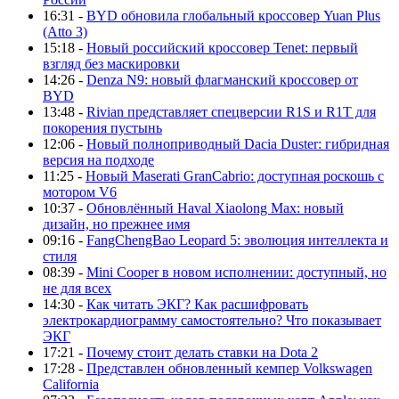
16:31 -
BYD обновила глобальный кроссовер Yuan Plus
(Atto 3)
15:18 -
Новый российский кроссовер Tenet: первый
взгляд без маскировки
14:26 -
Denza N9: новый флагманский кроссовер от
BYD
13:48 -
Rivian представляет спецверсии R1S и R1T для
покорения пустынь
12:06 -
Новый полноприводный Dacia Duster: гибридная
версия на подходе
11:25 -
Новый Maserati GranCabrio: доступная роскошь с
мотором V6
10:37 -
Обновлённый Haval Xiaolong Max: новый
дизайн, но прежнее имя
09:16 -
FangChengBao Leopard 5: эволюция интеллекта и
стиля
08:39 -
Mini Cooper в новом исполнении: доступный, но
не для всех
14:30 -
Как читать ЭКГ? Как расшифровать
электрокардиограмму самостоятельно? Что показывает
ЭКГ
17:21 -
Почему стоит делать ставки на Dota 2
17:28 -
Представлен обновленный кемпер Volkswagen
California