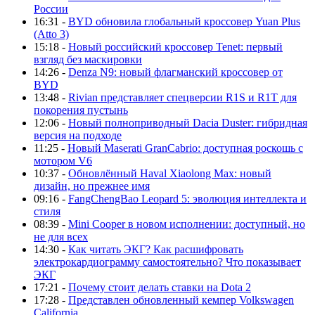
России
16:31 -
BYD обновила глобальный кроссовер Yuan Plus
(Atto 3)
15:18 -
Новый российский кроссовер Tenet: первый
взгляд без маскировки
14:26 -
Denza N9: новый флагманский кроссовер от
BYD
13:48 -
Rivian представляет спецверсии R1S и R1T для
покорения пустынь
12:06 -
Новый полноприводный Dacia Duster: гибридная
версия на подходе
11:25 -
Новый Maserati GranCabrio: доступная роскошь с
мотором V6
10:37 -
Обновлённый Haval Xiaolong Max: новый
дизайн, но прежнее имя
09:16 -
FangChengBao Leopard 5: эволюция интеллекта и
стиля
08:39 -
Mini Cooper в новом исполнении: доступный, но
не для всех
14:30 -
Как читать ЭКГ? Как расшифровать
электрокардиограмму самостоятельно? Что показывает
ЭКГ
17:21 -
Почему стоит делать ставки на Dota 2
17:28 -
Представлен обновленный кемпер Volkswagen
California