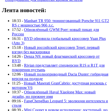
Лента новостей:
18:33 -
Manhart TR 950: тюнингованный Porsche 911 GT2
RS с мощностью 966 л.с.
17:52 -
Обновлённый GWM Poer: новый пикап для
России
16:31 -
BYD обновила глобальный кроссовер Yuan Plus
(Atto 3)
15:18 -
Новый российский кроссовер Tenet: первый
взгляд без маскировки
14:26 -
Denza N9: новый флагманский кроссовер от
BYD
13:48 -
Rivian представляет спецверсии R1S и R1T для
покорения пустынь
12:06 -
Новый полноприводный Dacia Duster: гибридная
версия на подходе
11:25 -
Новый Maserati GranCabrio: доступная роскошь с
мотором V6
10:37 -
Обновлённый Haval Xiaolong Max: новый
дизайн, но прежнее имя
09:16 -
FangChengBao Leopard 5: эволюция интеллекта и
стиля
08:39 -
Mini Cooper в новом исполнении: доступный, но