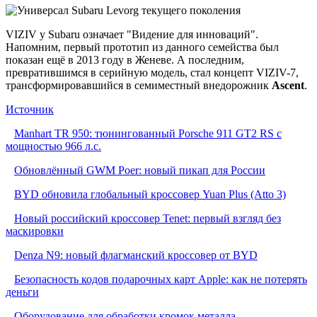
VIZIV у Subaru означает "Видение для инноваций".
Напомним, первый прототип из данного семейства был
показан ещё в 2013 году в Женеве. А последним,
превратившимся в серийную модель, стал концепт VIZIV-7,
трансформировавшийся в семиместный внедорожник
Ascent
.
Источник
Manhart TR 950: тюнингованный Porsche 911 GT2 RS с
мощностью 966 л.с.
Обновлённый GWM Poer: новый пикап для России
BYD обновила глобальный кроссовер Yuan Plus (Atto 3)
Новый российский кроссовер Tenet: первый взгляд без
маскировки
Denza N9: новый флагманский кроссовер от BYD
Безопасность кодов подарочных карт Apple: как не потерять
деньги
Оборудование для обработки кромок металла