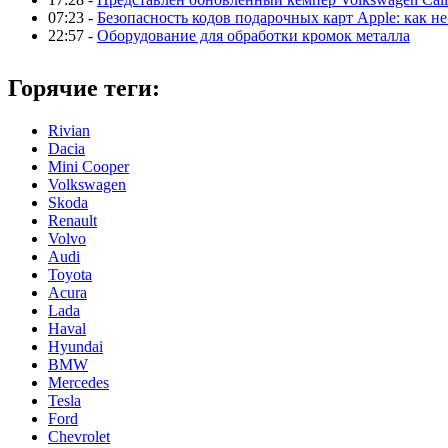
07:23 -
Безопасность кодов подарочных карт Apple: как не
22:57 -
Оборудование для обработки кромок металла
Горячие теги:
Rivian
Dacia
Mini Cooper
Volkswagen
Skoda
Renault
Volvo
Audi
Toyota
Acura
Lada
Haval
Hyundai
BMW
Mercedes
Tesla
Ford
Chevrolet