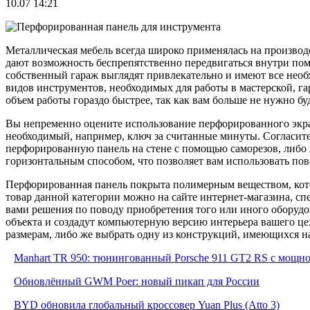
10.07 14:21
Металлическая мебель всегда широко применялась на производ
дают возможность беспрепятственно передвигаться внутри пом
собственный гараж выглядят привлекательно и имеют все необ
видов инструментов, необходимых для работы в мастерской, г
объем работы гораздо быстрее, так как вам больше не нужно бу
Вы непременно оцените использование перфорированного экрана
необходимый, например, ключ за считанные минуты. Согласитес
перфорированную панель на стене с помощью саморезов, либо
горизонтальным способом, что позволяет вам использовать по
Перфорированная панель покрыта полимерным веществом, кот
товар данной категории можно на сайте интернет-магазина, сп
вами решения по поводу приобретения того или иного оборудо
объекта и создадут компьютерную версию интерьера вашего ц
размерам, либо же выбрать одну из конструкций, имеющихся на
Manhart TR 950: тюнингованный Porsche 911 GT2 RS с мощнос
Обновлённый GWM Poer: новый пикап для России
BYD обновила глобальный кроссовер Yuan Plus (Atto 3)