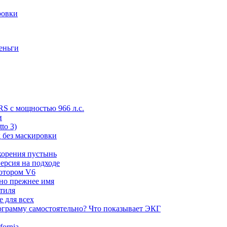
ровки
деньги
RS с мощностью 966 л.с.
и
to 3)
 без маскировки
корения пустынь
ерсия на подходе
мотором V6
 но прежнее имя
стиля
е для всех
ограмму самостоятельно? Что показывает ЭКГ
ornia