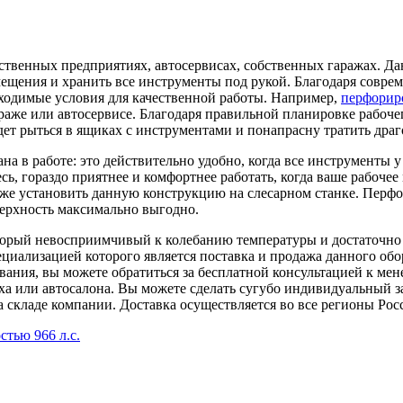
ственных предприятиях, автосервисах, собственных гаражах. Да
ещения и хранить все инструменты под рукой. Благодаря соврем
ходимые условия для качественной работы. Например,
перфорир
араже или автосервисе. Благодаря правильной планировке рабоч
дет рыться в ящиках с инструментами и понапрасну тратить драг
 в работе: это действительно удобно, когда все инструменты у
ь, гораздо приятнее и комфортнее работать, когда ваше рабочее
 же установить данную конструкцию на слесарном станке. Пер
верхность максимально выгодно.
орый невосприимчивый к колебанию температуры и достаточно 
ециализацией которого является поставка и продажа данного об
вания, вы можете обратиться за бесплатной консультацией к ме
еха или автосалона. Вы можете сделать сугубо индивидуальный
 складе компании. Доставка осуществляется во все регионы Рос
тью 966 л.с.