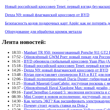
Новый российский кроссовер Tenet: первый взгляд без маски
Denza N9: новый флагманский кроссовер от BYD
Безопасность кодов подарочных карт Apple: как не потерять 
Оборудование для обработки кромок металла
Лента новостей:
18:33 -
Manhart TR 950: тюнингованный Porsche 911 GT2 
17:52 -
Обновлённый GWM Poer: новый пикап для Росси
16:31 -
BYD обновила глобальный кроссовер Yuan Plus (At
15:18 -
Новый российский кроссовер Tenet: первый взгляд
14:26 -
Denza N9: новый флагманский кроссовер от BYD
13:48 -
Rivian представляет спецверсии R1S и R1T для по
12:06 -
Новый полноприводный Dacia Duster: гибридная в
11:25 -
Новый Maserati GranCabrio: доступная роскошь с 
10:37 -
Обновлённый Haval Xiaolong Max: новый дизайн,
09:16 -
FangChengBao Leopard 5: эволюция интеллекта и 
08:39 -
Mini Cooper в новом исполнении: доступный, но н
14:30 -
Как читать ЭКГ? Как расшифровать электрокарди
17:21 -
Почему стоит делать ставки на Dota 2
17:28 -
Представлен обновленный кемпер Volkswagen Calif