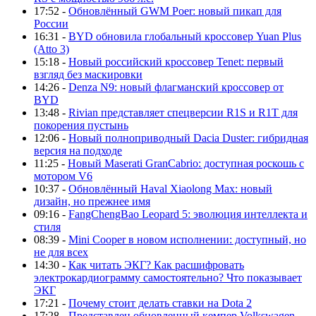
17:52 -
Обновлённый GWM Poer: новый пикап для
России
16:31 -
BYD обновила глобальный кроссовер Yuan Plus
(Atto 3)
15:18 -
Новый российский кроссовер Tenet: первый
взгляд без маскировки
14:26 -
Denza N9: новый флагманский кроссовер от
BYD
13:48 -
Rivian представляет спецверсии R1S и R1T для
покорения пустынь
12:06 -
Новый полноприводный Dacia Duster: гибридная
версия на подходе
11:25 -
Новый Maserati GranCabrio: доступная роскошь с
мотором V6
10:37 -
Обновлённый Haval Xiaolong Max: новый
дизайн, но прежнее имя
09:16 -
FangChengBao Leopard 5: эволюция интеллекта и
стиля
08:39 -
Mini Cooper в новом исполнении: доступный, но
не для всех
14:30 -
Как читать ЭКГ? Как расшифровать
электрокардиограмму самостоятельно? Что показывает
ЭКГ
17:21 -
Почему стоит делать ставки на Dota 2
17:28 -
Представлен обновленный кемпер Volkswagen