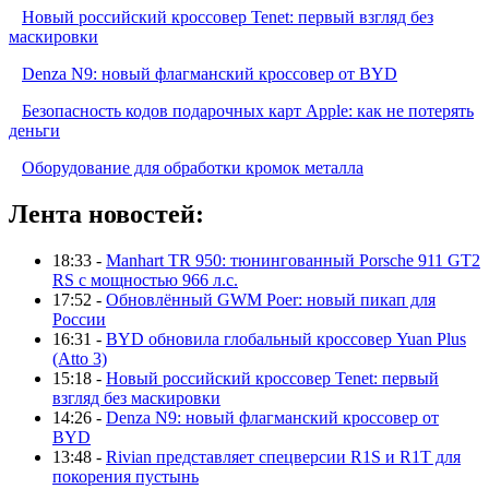
Новый российский кроссовер Tenet: первый взгляд без
маскировки
Denza N9: новый флагманский кроссовер от BYD
Безопасность кодов подарочных карт Apple: как не потерять
деньги
Оборудование для обработки кромок металла
Лента новостей:
18:33 -
Manhart TR 950: тюнингованный Porsche 911 GT2
RS с мощностью 966 л.с.
17:52 -
Обновлённый GWM Poer: новый пикап для
России
16:31 -
BYD обновила глобальный кроссовер Yuan Plus
(Atto 3)
15:18 -
Новый российский кроссовер Tenet: первый
взгляд без маскировки
14:26 -
Denza N9: новый флагманский кроссовер от
BYD
13:48 -
Rivian представляет спецверсии R1S и R1T для
покорения пустынь