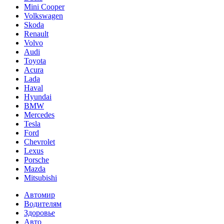
Mini Cooper
Volkswagen
Skoda
Renault
Volvo
Audi
Toyota
Acura
Lada
Haval
Hyundai
BMW
Mercedes
Tesla
Ford
Chevrolet
Lexus
Porsche
Mazda
Mitsubishi
Автомир
Водителям
Здоровье
Авто