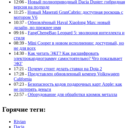
12:06 -
Новый полноприводный Dacia Duster: гибридная
версия на подходе
11:25 -
Новый Maserati GranCabrio: доступная роскошь с
мотором V6
10:37 -
Обновлённый Haval Xiaolong Max: новый
дизайн, но прежнее имя
09:16 -
FangChengBao Leopard 5: эволюция интеллекта и
стиля
08:39 -
Mini Cooper в новом исполнении: доступный, но
не для всех
14:30 -
Как читать ЭКГ? Как расшифровать
электрокардиограмму самостоятельно? Что показывает
ЭКГ
17:21 -
Почему стоит делать ставки на Dota 2
17:28 -
Представлен обновленный кемпер Volkswagen
California
07:23 -
Безопасность кодов подарочных карт Apple: как
не потерять деньги
22:57 -
Оборудование для обработки кромок металла
Горячие теги:
Rivian
Dacia