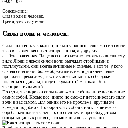
09.04 10:01
Содержание:
Сила воли и человек.
Тренируем силу воли.
Сила воли и человек.
Сила воли есть у каждого, только у одного человека сила воли
ярко выраженная и натренированная, а у других –
слабовыраженная. Чаще всего это можно понять по внешнему
виду. Люди с яркой силой воли выглядят стройными и
подтянутыми, они всегда активные и смелые, а вот те, у кого
слабая сила воли, более обрюзгшие, неспортивные, чаще
проводят время дома, т.к. не могут заставить себя даже
подняться с дивана, сходить куда-то. (См. также: Как
тренировать память)
По сути, тренировка силы воли – это собственное воспитание
самим собой. Кроме вас, никто не сможет натренировать силу
воли в вас самом. Для одних это не проблема, другим же
«смерти подобно». Но бороться с собой стоит, чаще всего
борьба начинается с ленью, стеснением и чревоблудством
(когда тащишь в рот все, что можно и когда угодно).
Вообще, понятие силы воли, это определение уровня силы