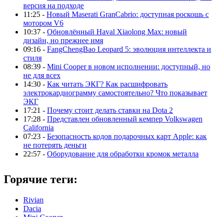
версия на подходе
11:25 -
Новый Maserati GranCabrio: доступная роскошь с
мотором V6
10:37 -
Обновлённый Haval Xiaolong Max: новый
дизайн, но прежнее имя
09:16 -
FangChengBao Leopard 5: эволюция интеллекта и
стиля
08:39 -
Mini Cooper в новом исполнении: доступный, но
не для всех
14:30 -
Как читать ЭКГ? Как расшифровать
электрокардиограмму самостоятельно? Что показывает
ЭКГ
17:21 -
Почему стоит делать ставки на Dota 2
17:28 -
Представлен обновленный кемпер Volkswagen
California
07:23 -
Безопасность кодов подарочных карт Apple: как
не потерять деньги
22:57 -
Оборудование для обработки кромок металла
Горячие теги:
Rivian
Dacia