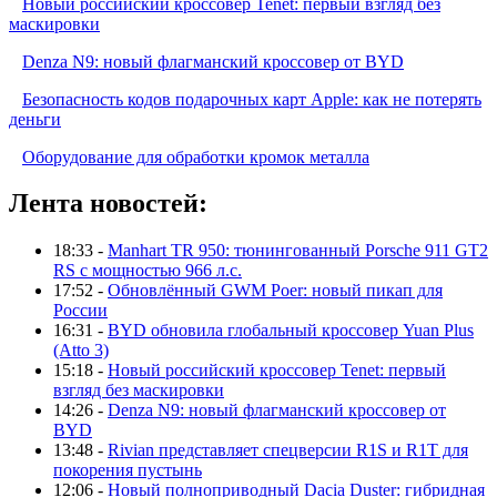
Новый российский кроссовер Tenet: первый взгляд без
маскировки
Denza N9: новый флагманский кроссовер от BYD
Безопасность кодов подарочных карт Apple: как не потерять
деньги
Оборудование для обработки кромок металла
Лента новостей:
18:33 -
Manhart TR 950: тюнингованный Porsche 911 GT2
RS с мощностью 966 л.с.
17:52 -
Обновлённый GWM Poer: новый пикап для
России
16:31 -
BYD обновила глобальный кроссовер Yuan Plus
(Atto 3)
15:18 -
Новый российский кроссовер Tenet: первый
взгляд без маскировки
14:26 -
Denza N9: новый флагманский кроссовер от
BYD
13:48 -
Rivian представляет спецверсии R1S и R1T для
покорения пустынь
12:06 -
Новый полноприводный Dacia Duster: гибридная