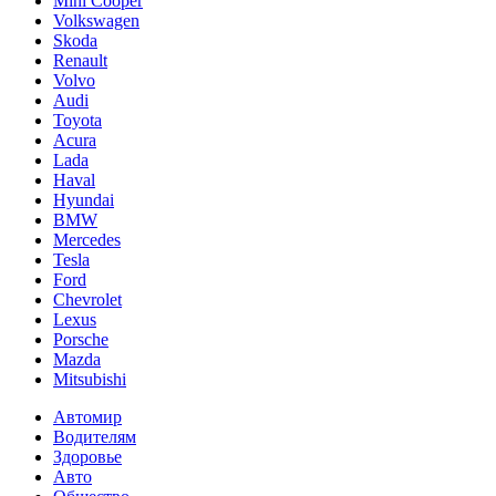
Mini Cooper
Volkswagen
Skoda
Renault
Volvo
Audi
Toyota
Acura
Lada
Haval
Hyundai
BMW
Mercedes
Tesla
Ford
Chevrolet
Lexus
Porsche
Mazda
Mitsubishi
Автомир
Водителям
Здоровье
Авто