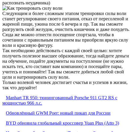
распознать неудачника)
Следующим и более сложным этапом тренировки силы воли
станет регулирование своего питания, отказ от пересоленой и
жареной пищи, ужина после 6 вечера и пр. Так вы сможете
разгрузить свой желудок, очистить кишечник и даже похудеть.
Сюда же можно отнести посещение спортзала, чтобы в
сочетании с правильным питанием вы приобрели яркую силу
воли и красивую фигуру.
Так необходимо действовать с каждой своей целью: хотите
получить полезное высшее образование, тогда найдите деньги
на обучение, подайте документы на поступление (не нужно
искать тех, кто составит вам компанию) и посещайте пары,
учитесь и понимайте! Так вы сможете добиться любой свой
цели и натренировать силу воли.
Только волевой человек достигает счастья и успехов в жизни,
так что дерзайте!
Manhart TR 950: тюнингованный Porsche 911 GT2 RS с
мощностью 966 л.с.
Обновлённый GWM Poer: новый пикап для России
BYD обновила глобальный кроссовер Yuan Plus (Atto 3)