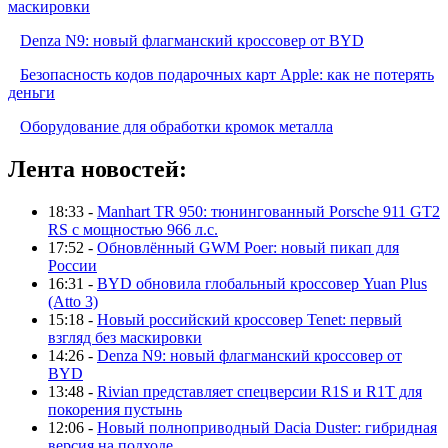
маскировки
Denza N9: новый флагманский кроссовер от BYD
Безопасность кодов подарочных карт Apple: как не потерять
деньги
Оборудование для обработки кромок металла
Лента новостей:
18:33 -
Manhart TR 950: тюнингованный Porsche 911 GT2
RS с мощностью 966 л.с.
17:52 -
Обновлённый GWM Poer: новый пикап для
России
16:31 -
BYD обновила глобальный кроссовер Yuan Plus
(Atto 3)
15:18 -
Новый российский кроссовер Tenet: первый
взгляд без маскировки
14:26 -
Denza N9: новый флагманский кроссовер от
BYD
13:48 -
Rivian представляет спецверсии R1S и R1T для
покорения пустынь
12:06 -
Новый полноприводный Dacia Duster: гибридная
версия на подходе