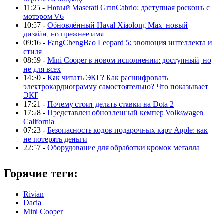
11:25 -
Новый Maserati GranCabrio: доступная роскошь с
мотором V6
10:37 -
Обновлённый Haval Xiaolong Max: новый
дизайн, но прежнее имя
09:16 -
FangChengBao Leopard 5: эволюция интеллекта и
стиля
08:39 -
Mini Cooper в новом исполнении: доступный, но
не для всех
14:30 -
Как читать ЭКГ? Как расшифровать
электрокардиограмму самостоятельно? Что показывает
ЭКГ
17:21 -
Почему стоит делать ставки на Dota 2
17:28 -
Представлен обновленный кемпер Volkswagen
California
07:23 -
Безопасность кодов подарочных карт Apple: как
не потерять деньги
22:57 -
Оборудование для обработки кромок металла
Горячие теги:
Rivian
Dacia
Mini Cooper