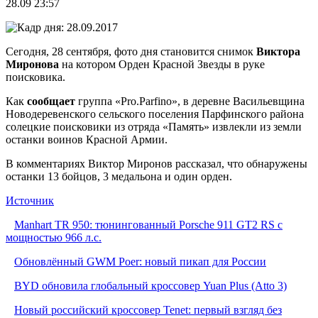
28.09 23:57
Сегодня, 28 сентября, фото дня становится снимок
Виктора
Миронова
на котором Орден Красной Звезды в руке
поисковика.
Как
сообщает
группа «Pro.Parfino», в деревне Васильевщина
Новодеревенского сельского поселения Парфинского района
солецкие поисковики из отряда «Память» извлекли из земли
останки воинов Красной Армии.
В комментариях Виктор Миронов рассказал, что обнаружены
останки 13 бойцов, 3 медальона и один орден.
Источник
Manhart TR 950: тюнингованный Porsche 911 GT2 RS с
мощностью 966 л.с.
Обновлённый GWM Poer: новый пикап для России
BYD обновила глобальный кроссовер Yuan Plus (Atto 3)
Новый российский кроссовер Tenet: первый взгляд без