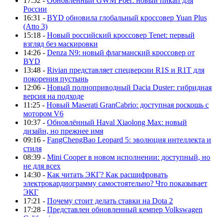
17:52 -
Обновлённый GWM Poer: новый пикап для
России
16:31 -
BYD обновила глобальный кроссовер Yuan Plus
(Atto 3)
15:18 -
Новый российский кроссовер Tenet: первый
взгляд без маскировки
14:26 -
Denza N9: новый флагманский кроссовер от
BYD
13:48 -
Rivian представляет спецверсии R1S и R1T для
покорения пустынь
12:06 -
Новый полноприводный Dacia Duster: гибридная
версия на подходе
11:25 -
Новый Maserati GranCabrio: доступная роскошь с
мотором V6
10:37 -
Обновлённый Haval Xiaolong Max: новый
дизайн, но прежнее имя
09:16 -
FangChengBao Leopard 5: эволюция интеллекта и
стиля
08:39 -
Mini Cooper в новом исполнении: доступный, но
не для всех
14:30 -
Как читать ЭКГ? Как расшифровать
электрокардиограмму самостоятельно? Что показывает
ЭКГ
17:21 -
Почему стоит делать ставки на Dota 2
17:28 -
Представлен обновленный кемпер Volkswagen