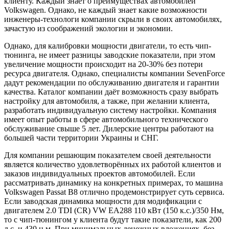
клиенту. Каждый знает о преимуществах автомобилей
Volkswagen. Однако, не каждый знает какие возможности
инженеры-технологи компании скрыли в своих автомобилях,
зачастую из соображений экологии и экономии.
Однако, для калибровки мощности двигатели, то есть чип-
тюнинга, не имеет разницы заводские показатели, при этом
увеличение мощности происходит на 20-30% без потери
ресурса двигателя. Однако, специалисты компании SevenForce
дадут рекомендации по обслуживанию двигателя и гарантии
качества. Каталог компании даёт возможность сразу выбрать
настройку для автомобиля, а также, при желании клиента,
разработать индивидуальную систему настройки. Компания
имеет опыт работы в сфере автомобильного технического
обслуживание свыше 5 лет. Дилерские центры работают на
большей части территории Украины и СНГ.
Для компании решающим показателем своей деятельности
является количество удовлетворённых их работой клиентов и
заказов индивидуальных проектов автомобилей. Если
рассматривать динамику на конкретных примерах, то машина
Volkswagen Passat B8 отлично продемонстрирует суть сервиса.
Если заводская динамика мощности для модификации с
двигателем 2.0 TDI (CR) VW EA288 110 кВт (150 к.с.)/350 Нм,
то с чип-тюнингом у клиента будут такие показатели, как 200
л.с. и 430 н.м. При минимальных денежных вложениях, без