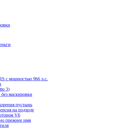
ровки
деньги
RS с мощностью 966 л.с.
и
to 3)
 без маскировки
корения пустынь
ерсия на подходе
мотором V6
 но прежнее имя
стиля