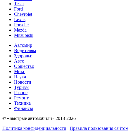
Tesla
Ford
Chevrolet
Lexus
Porsche
Mazda
Mitsubishi
Автомир
Водителям
Здоровье
Авто
Общество
Микс
Наука
Новости
Туризм
Разное
Ремонт
Техника
Финансы
© «Быстрые автомобили» 2013-2026
Политика конфиденциальности
|
Правила пользования сайтом