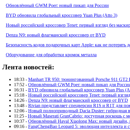
Обновлённый GWM Poer: новый пикап для России
BYD обновила глобальный кроссовер Yuan Plus (Atto 3)
Новый российский кроссовер Tenet: первый взгляд без маски
Denza N9: новый флагманский кроссовер от BYD
Безопасность кодов подарочных карт Apple: как не потерять 
Оборудование для обработки кромок металла
Лента новостей:
18:33 -
Manhart TR 950: тюнингованный Porsche 911 GT2 
17:52 -
Обновлённый GWM Poer: новый пикап для Росси
16:31 -
BYD обновила глобальный кроссовер Yuan Plus (At
15:18 -
Новый российский кроссовер Tenet: первый взгляд
14:26 -
Denza N9: новый флагманский кроссовер от BYD
13:48 -
Rivian представляет спецверсии R1S и R1T для по
12:06 -
Новый полноприводный Dacia Duster: гибридная в
11:25 -
Новый Maserati GranCabrio: доступная роскошь с 
10:37 -
Обновлённый Haval Xiaolong Max: новый дизайн,
09:16 -
FangChengBao Leopard 5: эволюция интеллекта и 