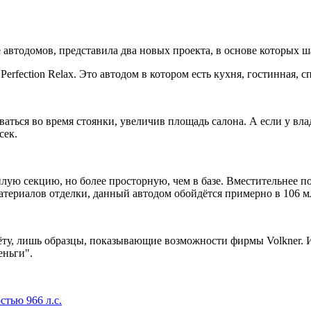
автодомов, представила два новых проекта, в основе которых ша
erfection Relax. Это автодом в котором есть кухня, гостинная, с
аться во время стоянки, увеличив площадь салона. А если у влад
сек.
лую секцию, но более просторную, чем в базе. Вместительнее п
материалов отделки, данный автодом обойдётся примерно в 106 м
ёту, лишь образцы, показывающие возможности фирмы Volkner. 
еньги".
тью 966 л.с.