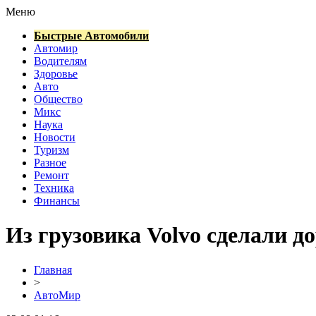
Меню
Быстрые Автомобили
Автомир
Водителям
Здоровье
Авто
Общество
Микс
Наука
Новости
Туризм
Разное
Ремонт
Техника
Финансы
Из грузовика Volvo сделали д
Главная
>
АвтоМир