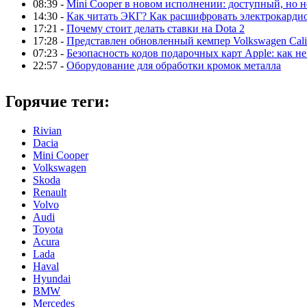
08:39 -
Mini Cooper в новом исполнении: доступный, но н
14:30 -
Как читать ЭКГ? Как расшифровать электрокарди
17:21 -
Почему стоит делать ставки на Dota 2
17:28 -
Представлен обновленный кемпер Volkswagen Calif
07:23 -
Безопасность кодов подарочных карт Apple: как не
22:57 -
Оборудование для обработки кромок металла
Горячие теги:
Rivian
Dacia
Mini Cooper
Volkswagen
Skoda
Renault
Volvo
Audi
Toyota
Acura
Lada
Haval
Hyundai
BMW
Mercedes