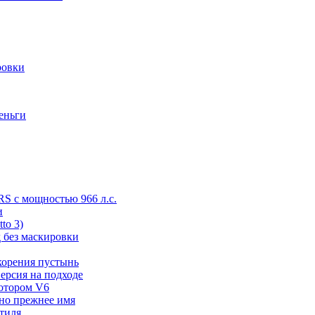
ровки
деньги
RS с мощностью 966 л.с.
и
to 3)
 без маскировки
корения пустынь
ерсия на подходе
мотором V6
 но прежнее имя
стиля