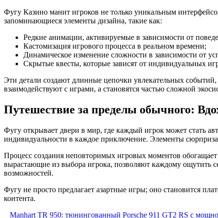
Фугу Казино манит игроков не только уникальным интерфейсо
запоминающиеся элементы дизайна, такие как:
Редкие анимации, активируемые в зависимости от поведе
Кастомизация игрового процесса в реальном времени;
Динамическое изменение сложности в зависимости от усп
Скрытые квесты, которые зависят от индивидуальных иг
Эти детали создают длинные цепочки увлекательных событий, у
взаимодействуют с играми, а становятся частью сложной экос
Путешествие за пределы обычного: Вдо
Фугу открывает двери в мир, где каждый игрок может стать а
индивидуальности в каждое приключение. Элементы сюрприза, 
Процесс создания неповторимых игровых моментов обогащает 
вырастающие из выбора игрока, позволяют каждому ощутить се
возможностей.
Фугу не просто предлагает азартные игры; оно становится пла
контента.
Manhart TR 950: тюнингованный Porsche 911 GT2 RS с мощнос