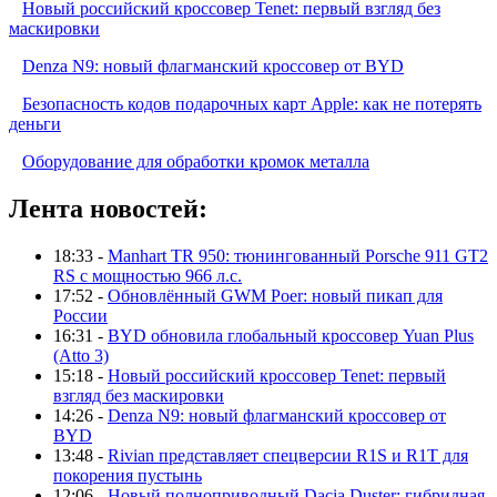
Новый российский кроссовер Tenet: первый взгляд без
маскировки
Denza N9: новый флагманский кроссовер от BYD
Безопасность кодов подарочных карт Apple: как не потерять
деньги
Оборудование для обработки кромок металла
Лента новостей:
18:33 -
Manhart TR 950: тюнингованный Porsche 911 GT2
RS с мощностью 966 л.с.
17:52 -
Обновлённый GWM Poer: новый пикап для
России
16:31 -
BYD обновила глобальный кроссовер Yuan Plus
(Atto 3)
15:18 -
Новый российский кроссовер Tenet: первый
взгляд без маскировки
14:26 -
Denza N9: новый флагманский кроссовер от
BYD
13:48 -
Rivian представляет спецверсии R1S и R1T для
покорения пустынь
12:06 -
Новый полноприводный Dacia Duster: гибридная