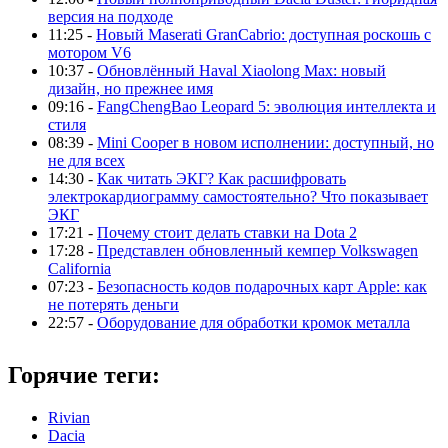
версия на подходе
11:25 -
Новый Maserati GranCabrio: доступная роскошь с
мотором V6
10:37 -
Обновлённый Haval Xiaolong Max: новый
дизайн, но прежнее имя
09:16 -
FangChengBao Leopard 5: эволюция интеллекта и
стиля
08:39 -
Mini Cooper в новом исполнении: доступный, но
не для всех
14:30 -
Как читать ЭКГ? Как расшифровать
электрокардиограмму самостоятельно? Что показывает
ЭКГ
17:21 -
Почему стоит делать ставки на Dota 2
17:28 -
Представлен обновленный кемпер Volkswagen
California
07:23 -
Безопасность кодов подарочных карт Apple: как
не потерять деньги
22:57 -
Оборудование для обработки кромок металла
Горячие теги:
Rivian
Dacia