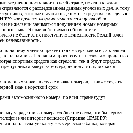
цииежедневно поступают по всей стране, почти в каждом
е справляются с расследованием данных уголовных дел. К тому
еступников, которые вымогают денежные средства с владельцев
АИ.РУ
:
как правило злоумышленники похищают один
ении и не желании заниматься получением новых номерных
ерного знака. Этими действиями собственники
чего не будет за их преступную деятельность. Резкий взлет
ей безнаказанности.
 но по нашему мнению превентивные меры как всегда в нашей
я, но не намного. По нашим прогнозам на несколько процентов.
транспортных средств как страдали, так и будут страдать.
 преступникам выкуп за номера, не получится, так как в
номерных знаков в случае кражи номеров, а также создать
ерной знак в короткий срок.
ажи автомобильного номера, по всей стране будут
дельцу украденного номера сообщение о том, что бы вернуть
телефон или интернет кошелек (
Справка 1ГАИ.РУ:
деньги на платежную карту коммерческого банка, которая