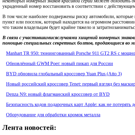
некоторых номерных знаков красивой серии может доходить 
украденный номер восстановить в соответствии с действующем 
В том числе наиболее подвержены риску автомобили, которые 
пункт или поселок, который находится на огромном расстояни
что таким владельцам будет крайне тяжело и затратнозанимать
В связи с участившимисяслучаями хищений номерных знаков,
помощью специальных секретных болтов, продающиеся во мн
Manhart TR 950: тюнингованный Porsche 911 GT2 RS с мощнос
Обновлённый GWM Poer: новый пикап для России
BYD обновила глобальный кроссовер Yuan Plus (Atto 3)
Новый российский кроссовер Tenet: первый взгляд без маски
Denza N9: новый флагманский кроссовер от BYD
Безопасность кодов подарочных карт Apple: как не потерять 
Оборудование для обработки кромок металла
Лента новостей: