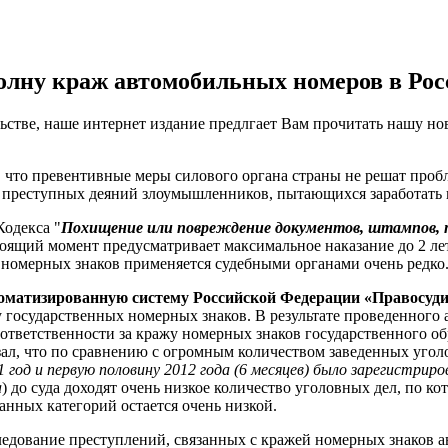
олну краж автомобильных номеров в Рос
ьстве, наше интернет издание предлгает Вам прочитать нашу нов
м, что превентивные меры силового органа страны не решат про
т преступных деяний злоумышленников, пытающихся заработать 
одекса "
Похищение или повреждение документов, штампов, п
стоящий момент предусматривает максимальное наказание до 2 ле
у номерных знаков применяется судебными органами очень редко
оматизированную систему Российской Федерации «Правосуди
у государственных номерных знаков. В результате проведенного 
тветственности за кражу номерных знаков государственного обр
ал, что по сравнению с огромным количеством заведенных угол
 год и первую половину 2012 года (6 месяцев) было зарегистрир
а
) до суда доходят очень низкое количество уголовных дел, по
анных категорий остается очень низкой.
ледование преступлений, связанных с кражей номерных знаков а