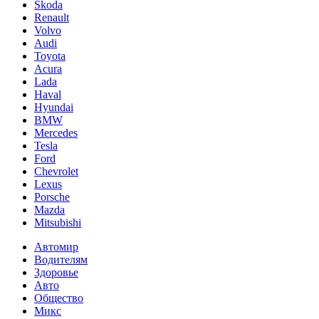
Skoda
Renault
Volvo
Audi
Toyota
Acura
Lada
Haval
Hyundai
BMW
Mercedes
Tesla
Ford
Chevrolet
Lexus
Porsche
Mazda
Mitsubishi
Автомир
Водителям
Здоровье
Авто
Общество
Микс