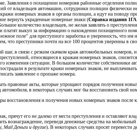
име. Заявления о похищении номеровв районные отделения поли
ний от владельцев автомашин, сотрудники полиции физически н
е кражи номерных знаков в органы полиции, а идут на поводу пр
ние вернуть украденные номерные знаки (
Справка издания 1Г
 Большое количество владельцев, не желая заявлять о преступл
 и платят выкуп за информацию о нахождении похищенного ном
жное поле" для преступного заработка и уверенность, что им ни
тем, что преступники почти на все 100 процентов уверенны в сво
й шаг, в связи с резким скачком краж автомобильных номеров,
о преступлений, относящиеся к кражам номерных знаков, снизитс
го изменения ситуации. В большом количестве собственники авто
пострадали в результате кражи номерных знаков, не выплачивать
исать заявление о пропаже номера.
тать правовые акты, которые упрощают порядок получения новых 
ц автомобиля, в некоторых случаях мог бы восстановить свой ном
ы восстановления и получения новых номерных знаков после кр
к, прячут его не далеко от места преступления и оставляют вла
ть вознаграждение, переведя денежные средства на мобильный 
Mail Деньги и другие
). В некоторых случаях просят перевести 