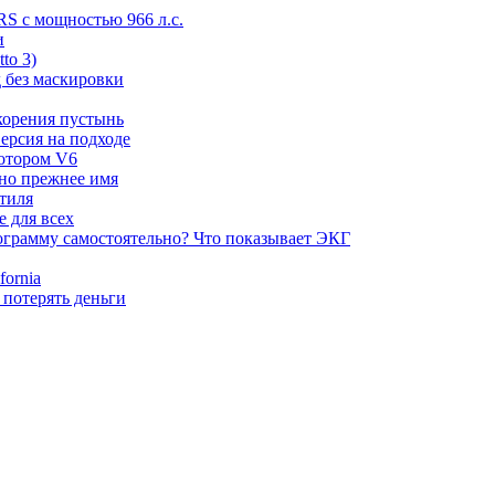
RS с мощностью 966 л.с.
и
to 3)
 без маскировки
корения пустынь
ерсия на подходе
мотором V6
 но прежнее имя
стиля
е для всех
ограмму самостоятельно? Что показывает ЭКГ
ornia
 потерять деньги