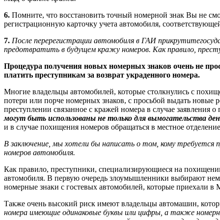
6.
Помните, что восстановить точный номерной знак Вы не см
регистрационную карточку учета автомобиля, соответствующей
7.
После перерегистрации автомобиля в ГАИ прикрутитегосуд
предотвратить в будущем кражу номеров. Как правило, прест
Процедура получения новых номерных знаков очень не прост
платить преступникам за возврат украденного номера.
Многие владельцы автомобилей, которые столкнулись с похище
потери или порче номерных знаков, с просьбой выдать новые р
преступлении связанное с кражей номера в случае заявления
могут быть использованы не только для вымогательства де
и в случае похищения номеров обращаться в местное отделение
В заключение, мы хотели бы написать о том, кому требуется 
номеров автомобиля.
Как правило, преступники, специализирующиеся на похищении
автомобиля. В первую очередь злоумышленники выбирают неме
номерные знаки с гостевых автомобилей, которые приехали в 
Также очень высокий риск имеют владельцы автомашин, кото
номера имеющие одинаковые буквы или цифры, а также номерн