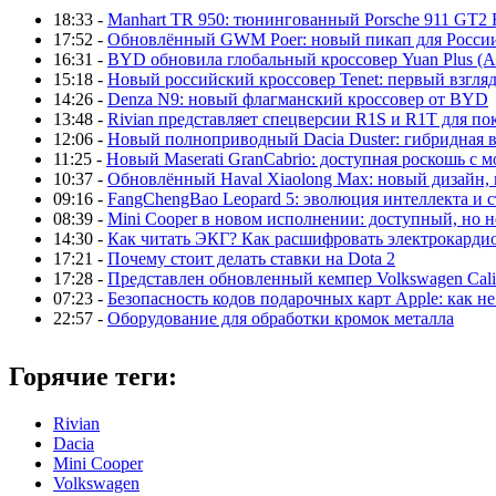
18:33 -
Manhart TR 950: тюнингованный Porsche 911 GT2 
17:52 -
Обновлённый GWM Poer: новый пикап для Росси
16:31 -
BYD обновила глобальный кроссовер Yuan Plus (At
15:18 -
Новый российский кроссовер Tenet: первый взгляд
14:26 -
Denza N9: новый флагманский кроссовер от BYD
13:48 -
Rivian представляет спецверсии R1S и R1T для по
12:06 -
Новый полноприводный Dacia Duster: гибридная в
11:25 -
Новый Maserati GranCabrio: доступная роскошь с 
10:37 -
Обновлённый Haval Xiaolong Max: новый дизайн,
09:16 -
FangChengBao Leopard 5: эволюция интеллекта и 
08:39 -
Mini Cooper в новом исполнении: доступный, но н
14:30 -
Как читать ЭКГ? Как расшифровать электрокарди
17:21 -
Почему стоит делать ставки на Dota 2
17:28 -
Представлен обновленный кемпер Volkswagen Calif
07:23 -
Безопасность кодов подарочных карт Apple: как не
22:57 -
Оборудование для обработки кромок металла
Горячие теги:
Rivian
Dacia
Mini Cooper
Volkswagen