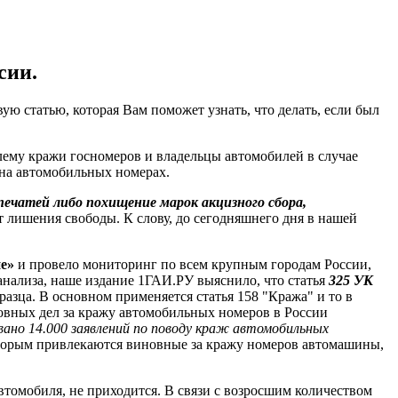
сии.
ую статью, которая Вам поможет узнать, что делать, если был
блему кражи госномеров и владельцы автомобилей в случае
на автомобильных номерах.
ечатей либо похищение марок акцизного сбора,
т лишения свободы. К слову, до сегодняшнего дня в нашей
.
е»
и провело мониторинг по всем крупным городам России,
анализа, наше издание 1ГАИ.РУ выяснило, что статья
325 УК
азца. В основном применяется статья 158 "Кража" и то в
овных дел за кражу автомобильных номеров в России
овано 14.000 заявлений по поводу краж автомобильных
 которым привлекаются виновные за кражу номеров автомашины,
втомобиля, не приходится. В связи с возросшим количеством