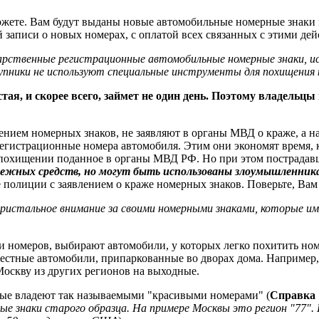
ожете. Вам будут выданы новые автомобильные номерные знаки 
 записи о новых номерах, с оплатой всех связанных с этими де
арственные регистрационные автомобильные номерные знаки, и
упники не используют специальные инструменты для похищения 
ая, и скорее всего, займет не один день. Поэтому владельцы
нием номерных знаков, не заявляют в органы МВД о краже, а н
егистрационные номера автомобиля. Этим они экономят время, к
 о похищении поданное в органы МВД РФ. Но при этом пострада
нежных средств, но могут быть использованы злоумышленник
 полиции с заявлением о краже номерных знаков. Поверьте, Вам 
пристальное внимание за своими номерными знаками, которые им
 номеров, выбирают автомобили, у которых легко похитить но
стные автомобили, припаркованные во дворах дома. Например,
Москву из других регионов на выходные.
рые владеют так называемыми "красивыми номерами" (
Справка
ые знаки старого образца. На примере Москвы это регион "77"