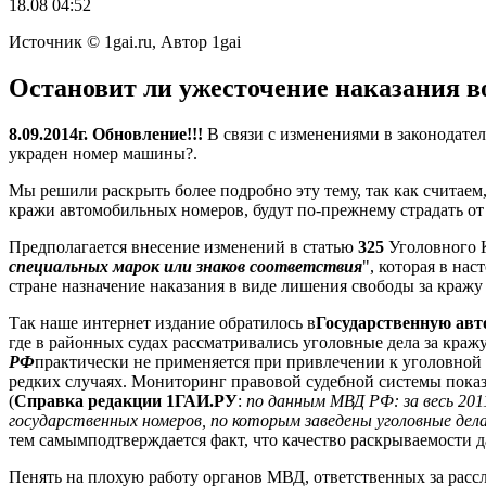
18.08 04:52
Источник © 1gai.ru, Автор 1gai
Остановит ли ужесточение наказания в
8.09.2014г. Обновление!!!
В связи с изменениями в законодател
украден номер машины?.
Мы решили раскрыть более подробно эту тему, так как считае
кражи автомобильных номеров, будут по-прежнему страдать о
Предполагается внесение изменений в статью
325
Уголовного К
специальных марок или знаков соответствия
", которая в на
стране назначение наказания в виде лишения свободы за краж
Так наше интернет издание обратилось в
Государственную авт
где в районных судах рассматривались уголовные дела за краж
РФ
практически не применяется при привлечении к уголовной о
редких случаях. Мониторинг правовой судебной системы показ
(
Справка редакции 1ГАИ.РУ
:
по данным МВД РФ: за весь 2011
государственных номеров, по которым заведены уголовные дел
тем самымподтверждается факт, что качество раскрываемости д
Пенять на плохую работу органов МВД, ответственных за расс