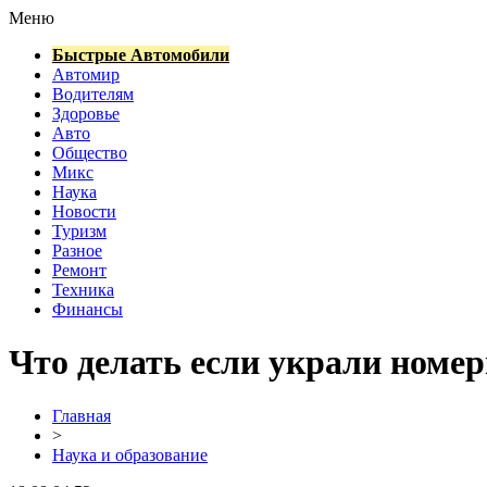
Меню
Быстрые Автомобили
Автомир
Водителям
Здоровье
Авто
Общество
Микс
Наука
Новости
Туризм
Разное
Ремонт
Техника
Финансы
Что делать если украли номе
Главная
>
Наука и образование