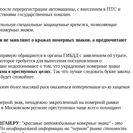
после перерегистрации автомашины, с внесением в ПТС и
йствиями государственных пошлин.
спользуя специальные защищенные крепежи, позволяющие
номерных знаков.
 и не заявляют о кражах номерных знаков, а предпочитают
апрямую обращаются в органы ГИБДД с заявлением об утрате,
оторое требуется для вынесения постановления о
вшие недопонимают о том, что украденные номерные знаки
ами в преступных целях
. Так что лучше следовать букве закона
будет спокойнее.
еют более высокий риск оказаться потерпевшим из-за хищения
мерной знак, ненадежно закрепленный на номерной рамки
 в Московском регионе преступники чаще всего похищают
 1ГАИ.РУ
:
"красивые автомобильные номерные знаки" - это
. По неофициальной информации на "черном" рынке стоимость