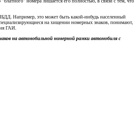
о "блатного" номера лишается его полностью, в связи с тем, что
ИБДД. Например, это может быть какой-нибудь населенный
 специализирующиеся на хищении номерных знаков, понимают,
ния ГАИ.
наков на автомобильной номерной рамки автомобиля с