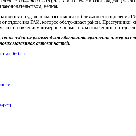
до 50тыс. долларов США
), так как в случае кражи владелец таког
законодательством, нельзя.
находятся на удаленном расстоянии от ближайшего отделения Г
и от отделения ГАИ, которое обслуживает район. Преступники,
ся восстановлением номерных знаков из-за отдаленности отделе
 наше издание рекомендует обеспечить крепление номерных з
огих магазинах автозапчастей.
тью 966 л.с.
ровки
деньги