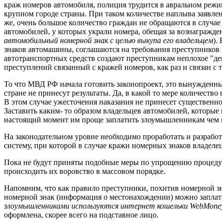
краж номеров автомобиля, полиция трудится в авральном реж
крупном городе страны. При таком количестве наплыва заявле
же, очень большое количество граждан не обращаются в случа
автомобилей, у которых украли номера, обещая за вознагражде
автомобильный номерной знак с целью выкупа его владельцем
).
знаков автомашины, соглашаются на требования преступников
автотранспортных средств создают преступникам неплохое "дене
преступлений связанный с кражей номеров, как раз и связан с 
То что МВД РФ начала готовить законопроект, это вынужденны
стране не принесут результаты. Да, в какой то мере количеств
В этом случае ужесточения наказания не принесет существенно
Заставить каким- то образом владельцев автомобилей, которые 
настоящий момент им проще заплатить злоумышленникам чем п
На законодательном уровне необходимо проработать и разрабо
систему, при которой в случае кражи номерных знаков владеле
Пока не будут приняты подобные меры по упрощению процедур
происходить их воровство в массовом порядке.
Напомним, что как правило преступники, похитив номерной зна
номерной знак (информация о местонахождении) можно заплати
злоумышленниками используются интернет кошельки WebMoney, 
оформлена, скорее всего на подставное лицо.