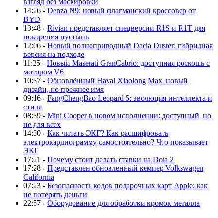
взгляд без маскировки
14:26 -
Denza N9: новый флагманский кроссовер от
BYD
13:48 -
Rivian представляет спецверсии R1S и R1T для
покорения пустынь
12:06 -
Новый полноприводный Dacia Duster: гибридная
версия на подходе
11:25 -
Новый Maserati GranCabrio: доступная роскошь с
мотором V6
10:37 -
Обновлённый Haval Xiaolong Max: новый
дизайн, но прежнее имя
09:16 -
FangChengBao Leopard 5: эволюция интеллекта и
стиля
08:39 -
Mini Cooper в новом исполнении: доступный, но
не для всех
14:30 -
Как читать ЭКГ? Как расшифровать
электрокардиограмму самостоятельно? Что показывает
ЭКГ
17:21 -
Почему стоит делать ставки на Dota 2
17:28 -
Представлен обновленный кемпер Volkswagen
California
07:23 -
Безопасность кодов подарочных карт Apple: как
не потерять деньги
22:57 -
Оборудование для обработки кромок металла