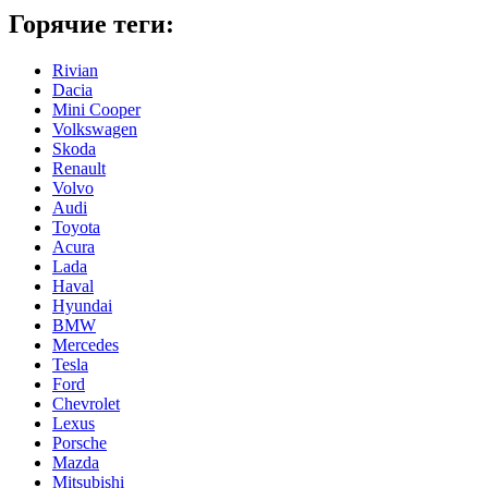
Горячие теги:
Rivian
Dacia
Mini Cooper
Volkswagen
Skoda
Renault
Volvo
Audi
Toyota
Acura
Lada
Haval
Hyundai
BMW
Mercedes
Tesla
Ford
Chevrolet
Lexus
Porsche
Mazda
Mitsubishi