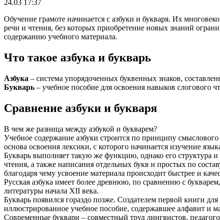
24.03 17:37
Обучение грамоте начинается с азбуки и букваря. Их многове
речи и чтения, без которых приобретение новых знаний огран
содержанию учебного материала.
Что такое азбука и букварь
Азбука
– система упорядоченных буквенных знаков, составленн
Букварь
– учебное пособие для освоения навыков слогового чт
Сравнение азбуки и букваря
В чем же разница между азбукой и букварем?
Учебное содержание азбуки строится по принципу смыслового а
основа освоения лексики, с которого начинается изучение язык
Букварь выполняет такую же функцию, однако его структура и
чтения, а также написания отдельных букв и простых по соста
благодаря чему усвоение материала происходит быстрее и каче
Русская азбука имеет более древнюю, по сравнению с букваре
литературы начала XII века.
Букварь появился гораздо позже. Создателем первой книги для
иллюстрированное учебное пособие, содержавшее алфавит и ма
Современные буквари – совместный труд лингвистов, педагого