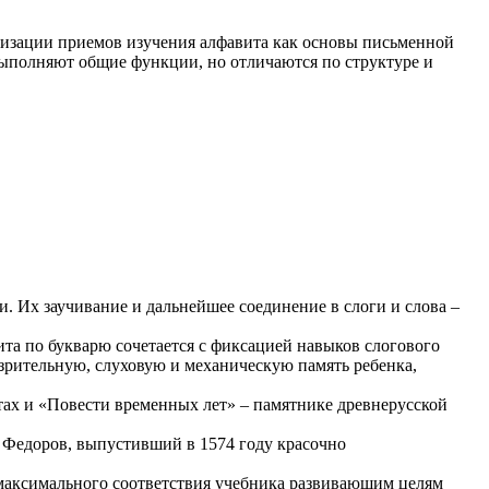
атизации приемов изучения алфавита как основы письменной
выполняют общие функции, но отличаются по структуре и
. Их заучивание и дальнейшее соединение в слоги и слова –
ита по букварю сочетается с фиксацией навыков слогового
 зрительную, слуховую и механическую память ребенка,
тах и «Повести временных лет» – памятнике древнерусской
н Федоров, выпустивший в 1574 году красочно
 максимального соответствия учебника развивающим целям