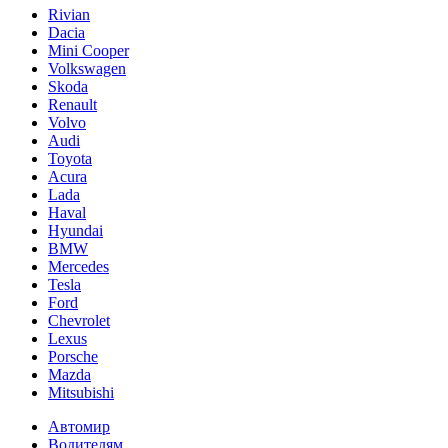
Rivian
Dacia
Mini Cooper
Volkswagen
Skoda
Renault
Volvo
Audi
Toyota
Acura
Lada
Haval
Hyundai
BMW
Mercedes
Tesla
Ford
Chevrolet
Lexus
Porsche
Mazda
Mitsubishi
Автомир
Водителям