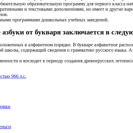
обязательную образовательную программу для первого класса на
ативными и текстовыми дополнениями, но имеет и другие вариа
лов.
льными программами дошкольных учебных заведений.
е азбуки от букваря заключается в след
оложенных в алфавитном порядке. В букваре алфавитное располо
ой школы, содержащий сведения о грамматике русского языка. 
ьменности и восходит к периоду создания древнерусских летопи
тью 966 л.с.
ровки
деньги