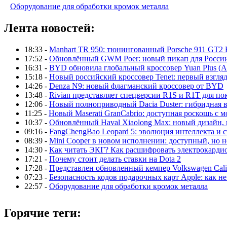
Оборудование для обработки кромок металла
Лента новостей:
18:33 -
Manhart TR 950: тюнингованный Porsche 911 GT2 
17:52 -
Обновлённый GWM Poer: новый пикап для Росси
16:31 -
BYD обновила глобальный кроссовер Yuan Plus (At
15:18 -
Новый российский кроссовер Tenet: первый взгляд
14:26 -
Denza N9: новый флагманский кроссовер от BYD
13:48 -
Rivian представляет спецверсии R1S и R1T для по
12:06 -
Новый полноприводный Dacia Duster: гибридная в
11:25 -
Новый Maserati GranCabrio: доступная роскошь с 
10:37 -
Обновлённый Haval Xiaolong Max: новый дизайн,
09:16 -
FangChengBao Leopard 5: эволюция интеллекта и 
08:39 -
Mini Cooper в новом исполнении: доступный, но н
14:30 -
Как читать ЭКГ? Как расшифровать электрокарди
17:21 -
Почему стоит делать ставки на Dota 2
17:28 -
Представлен обновленный кемпер Volkswagen Calif
07:23 -
Безопасность кодов подарочных карт Apple: как не
22:57 -
Оборудование для обработки кромок металла
Горячие теги: