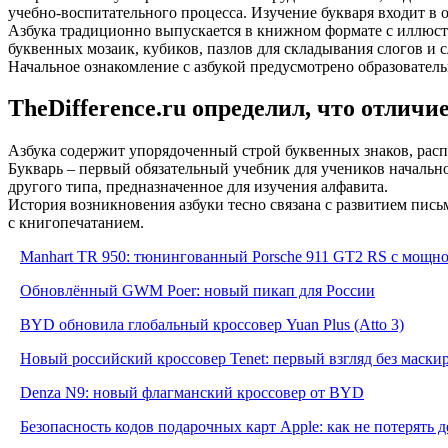
учебно-воспитательного процесса. Изучение букваря входит в 
Азбука традиционно выпускается в книжном формате с иллюстр
буквенных мозаик, кубиков, пазлов для складывания слогов и с
Начальное ознакомление с азбукой предусмотрено образовате
TheDifference.ru определил, что отличи
Азбука содержит упорядоченный строй буквенных знаков, расп
Букварь – первый обязательный учебник для учеников начальн
другого типа, предназначенное для изучения алфавита.
История возникновения азбуки тесно связана с развитием пис
с книгопечатанием.
Manhart TR 950: тюнингованный Porsche 911 GT2 RS с мощнос
Обновлённый GWM Poer: новый пикап для России
BYD обновила глобальный кроссовер Yuan Plus (Atto 3)
Новый российский кроссовер Tenet: первый взгляд без маски
Denza N9: новый флагманский кроссовер от BYD
Безопасность кодов подарочных карт Apple: как не потерять 