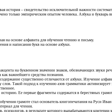
ковая история – свидетельство исключительной важности систем
ичено только эмпирическим опытом человека. Азбука и букварь 
ая на основе алфавита для обучения чтению и письму.
ения и написания букв на основе азбуки.
кцента на буквенном значении знаков, обозначающих звуки речи
а как важнейшего средства познания.
 содержание существенно отличаются от азбуки. Изучение алфав
ву слов. Такой подход к изучению азов грамматики активизирует
ственнее.
м, историю. Ее первые фрагменты содержатся в берестяных грамо
 обучения грамоте стал основатель книгопечатания на Руси Ива
териал для чтения.
в, психологов, в результате которого вырабатываются критерии