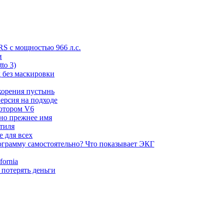
RS с мощностью 966 л.с.
и
to 3)
 без маскировки
корения пустынь
ерсия на подходе
мотором V6
 но прежнее имя
стиля
е для всех
ограмму самостоятельно? Что показывает ЭКГ
ornia
 потерять деньги