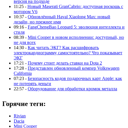
версия на подходе
11:25 -
Новый Maserati GranCabrio: доступная роскошь с
мотором V6
10:37 -
Обновлённый Haval Xiaolong Max: новый
дизайн, но прежнее имя
09:16 -
FangChengBao Leopard 5: эволюция интеллекта и
стиля
08:39 -
Mini Cooper в новом исполнении: доступный, но
не для всех
14:30 -
Как читать ЭКГ? Как расшифровать
электрокардиограмму самостоятельно? Что показывает
ЭКГ
17:21 -
Почему стоит делать ставки на Dota 2
17:28 -
Представлен обновленный кемпер Volkswagen
California
07:23 -
Безопасность кодов подарочных карт Apple: как
не потерять деньги
22:57 -
Оборудование для обработки кромок металла
Горячие теги:
Rivian
Dacia
Mini Cooper