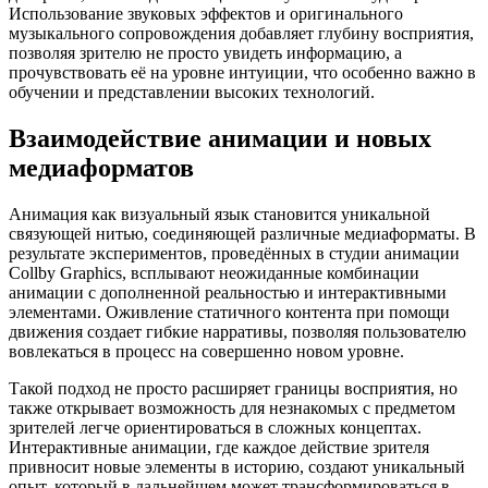
Использование звуковых эффектов и оригинального
музыкального сопровождения добавляет глубину восприятия,
позволяя зрителю не просто увидеть информацию, а
прочувствовать её на уровне интуиции, что особенно важно в
обучении и представлении высоких технологий.
Взаимодействие анимации и новых
медиаформатов
Анимация как визуальный язык становится уникальной
связующей нитью, соединяющей различные медиаформаты. В
результате экспериментов, проведённых в студии анимации
Collby Graphics, всплывают неожиданные комбинации
анимации с дополненной реальностью и интерактивными
элементами. Оживление статичного контента при помощи
движения создает гибкие нарративы, позволяя пользователю
вовлекаться в процесс на совершенно новом уровне.
Такой подход не просто расширяет границы восприятия, но
также открывает возможность для незнакомых с предметом
зрителей легче ориентироваться в сложных концептах.
Интерактивные анимации, где каждое действие зрителя
привносит новые элементы в историю, создают уникальный
опыт, который в дальнейшем может трансформироваться в