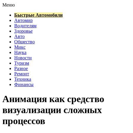
Меню
Быстрые Автомобили
Автомир
Водителям
Здоровье
Авто
Общество
Микс
Наука
Новости
Туризм
Разное
Ремонт
Техника
Финансы
Анимация как средство
визуализации сложных
процессов