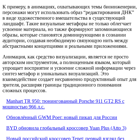
К примеру, в анимациях, охватывающих темы биоинженерии,
персонажи могут использовать образ “редактирования ДНК”
в виде художественного вмешательства в существующий
ландшафт. Такие визуальные метафоры не только облегчает
усвоение материала, но также формируют запоминающиеся
образы, которые становятся доминирующими в сознании
аудитории, создавая необходимую связующую нить между
абстрактными концепциями и реальными приложениями.
Анимация, как средство визуализации, является не просто
авторским инструментом, а полноценным языком, который
упрощает восприятие и усвоение сложной информации через
синтез метафор и уникальных визуализаций. Это
взаимодействие создает несравненно продуктивный опыт для
зрителя, расширяя границы традиционного понимания
сложных процессов.
Manhart TR 950: тюнингованный Porsche 911 GT2 RS с
мощностью 966 л.с.
Обновлённый GWM Poer: новый пикап для России
BYD обновила глобальный кроссовер Yuan Plus (Atto 3)
Новый российский кроссовер Tenet: первый взгляд без