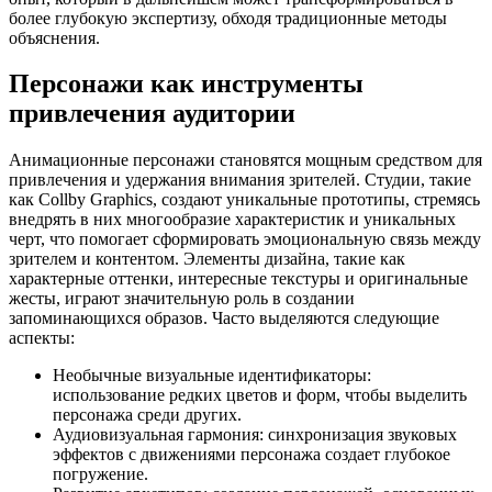
более глубокую экспертизу, обходя традиционные методы
объяснения.
Персонажи как инструменты
привлечения аудитории
Анимационные персонажи становятся мощным средством для
привлечения и удержания внимания зрителей. Студии, такие
как Collby Graphics, создают уникальные прототипы, стремясь
внедрять в них многообразие характеристик и уникальных
черт, что помогает сформировать эмоциональную связь между
зрителем и контентом. Элементы дизайна, такие как
характерные оттенки, интересные текстуры и оригинальные
жесты, играют значительную роль в создании
запоминающихся образов. Часто выделяются следующие
аспекты:
Необычные визуальные идентификаторы:
использование редких цветов и форм, чтобы выделить
персонажа среди других.
Аудиовизуальная гармония: синхронизация звуковых
эффектов с движениями персонажа создает глубокое
погружение.